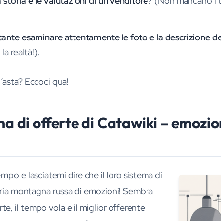
 storia e le valutazioni di un venditore
? (Non mancano i t
tante esaminare attentamente le foto e la descrizione de
a realtà!).
’asta? Eccoci qua!
ma di offerte di Catawiki – emozio
po e lasciatemi dire che il loro sistema di
pria montagna russa di emozioni! Sembra
rte, il tempo vola e il miglior offerente