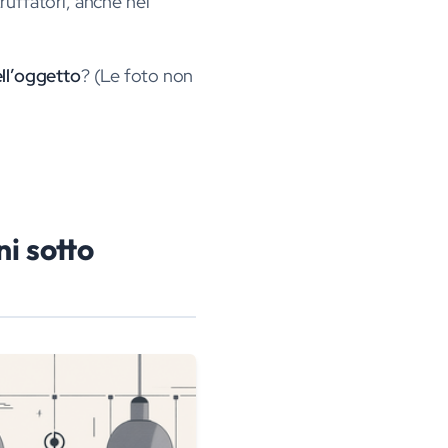
ruffatori, anche nel
ll’oggetto
? (Le foto non
ni sotto