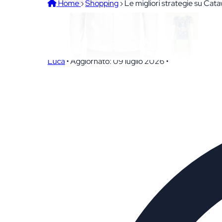
Home
›
Shopping
›
Le migliori strategie su Cataw
Le migliori strategie su C
Luca
•
Aggiornato: 09 luglio 2026
•