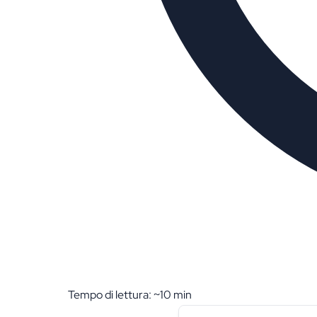
Tempo di lettura: ~
10
min