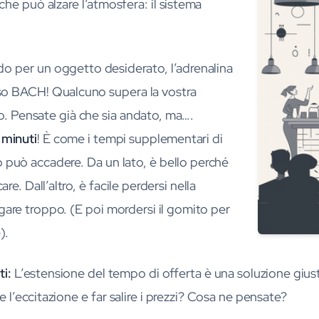
che può alzare l’atmosfera: il sistema
do per un oggetto desiderato, l’adrenalina
viso BACH! Qualcuno supera la vostra
o. Pensate già che sia andato, ma….
 minuti
! È come i tempi supplementari di
 può accadere. Da un lato, è bello perché
care. Dall’altro, è facile perdersi nella
gare troppo. (E poi mordersi il gomito per
).
i:
L’estensione del tempo di offerta è una soluzione gius
e l’eccitazione e far salire i prezzi? Cosa ne pensate?