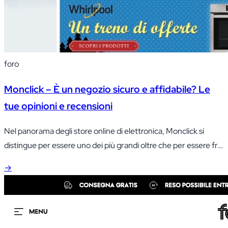
foro
Monclick – È un negozio sicuro e affidabile? Le
tue opinioni e recensioni
Nel panorama degli store online di elettronica, Monclick si
distingue per essere uno dei più grandi oltre che per essere fra
i primi ad aver aperto questo tipo di mercato in Italia. Monclick
→
è infatti uno dei principali store online di elettrodomestici e
prodotti hi tech, per il mercato Italiano. Oltre che in Italia,
dove…