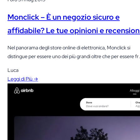
Monclick – È un negozio sicuro e
affidabile? Le tue opinioni e recension
Nel panorama degli store online di elettronica, Monclick si
distingue per essere uno dei più grandi oltre che per essere fr
i primi ad aver aperto questo tipo di mercato in Italia. Monclick
Luca
è infatti uno dei principali store online di elettrodomestici e
Leggi di Più →
prodotti hi tech, per il mercato Italiano. Oltre che in Italia,
dove…