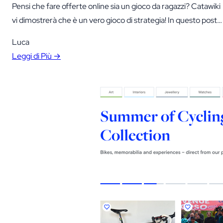
Pensi che fare offerte online sia un gioco da ragazzi? Catawiki
vi dimostrerà che è un vero gioco di strategia! In questo post
imparerete: Pronti per un’avventura d’asta? Eccoci qua! Capir
Luca
il sistema di offerte di Catawiki – emozioni sotto controllo! Uso
Leggi di Più →
Catawiki da molto tempo e lasciatemi dire che il loro sistema d
offerte…