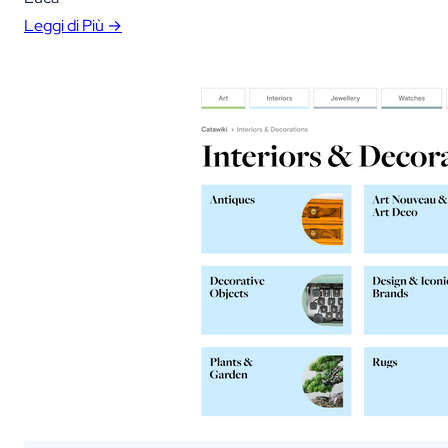
appassionati di tutto il mondo. Questa piattaforma d’asta
Leggi di Più →
dinamica è un vero paradiso per i cacciatori di tesori e offre un
notevole varietà: da intriganti…