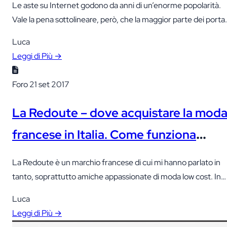
Le aste su Internet godono da anni di un’enorme popolarità.
Vale la pena sottolineare, però, che la maggior parte dei portal
online per aste che conosciamo non sono proprio utilizzati per
Luca
offrire qualcosa. Per questo motivo, i portali d’aste online son
Leggi di Più →
solitamente diventati una specie di piattaforma commerciale
in cui i venditori non hanno bisogno…
Foro
21 set 2017
La Redoute – dove acquistare la mod
francese in Italia. Come funziona
questo web store. Una rapida guida e
La Redoute è un marchio francese di cui mi hanno parlato in
la mia esperienza
tanto, soprattutto amiche appassionate di moda low cost. In
Italia, non è facile acquistare capi francesi a prezzi esorbitanti.
Luca
Oltre tutto, ho dato una rapida occhiata all’assortimento onlin
Leggi di Più →
del web store La Redoute, ed ho avuto davvero un’ottima