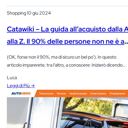
Shopping
10 giu 2024
Catawiki – La guida all’acquisto dalla 
alla Z. Il 90% delle persone non ne è a
conoscenza
(OK, forse non il 90%, ma di sicuro un bel po’). In questo
articolo imparerete, tra l’altro, a conoscere: Inizierò dicendo
che uso Catawiki da molto tempo e ho visto come la
Luca
piattaforma si è evoluta nel corso degli anni. So che a molti p
Leggi di Più →
sembrare complicato e i numerosi commenti e recensioni (a
volte…