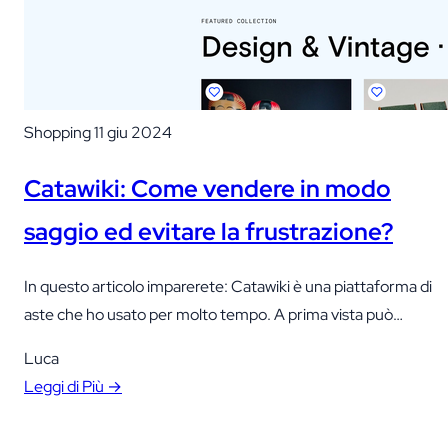
Shopping
11 giu 2024
Catawiki: Come vendere in modo
saggio ed evitare la frustrazione?
In questo articolo imparerete: Catawiki è una piattaforma di
aste che ho usato per molto tempo. A prima vista può
sembrare simile ai popolari eBay, Allegro o Amazon, ma
Luca
credetemi, è radicalmente diversa. Catawiki si concentra su
Leggi di Più →
categorie specializzate, offrendo articoli unici e da collezione
che non si possono trovare invano su altri portali. È…