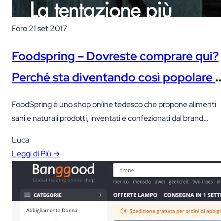
Foro
21 set 2017
Foodspring – Dovreste comprare qui?
Perché sta diventando così popolare a
giorno d’oggi? Le tue opinioni e
FoodSpring è uno shop online tedesco che propone alimenti
recensioni
sani e naturali prodotti, inventati e confezionati dal brand
stesso. Io adoro Foodspring e ci compro regolarmente, per
Luca
questo ho deciso di dedicargli un articolo.
Leggi di Più →